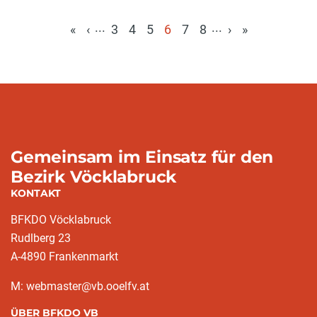
...
...
«
‹
3
4
5
6
7
8
›
»
(aktuell)
Gemeinsam im Einsatz für den
Bezirk Vöcklabruck
KONTAKT
BFKDO Vöcklabruck
Rudlberg 23
A-4890 Frankenmarkt
M: webmaster@vb.ooelfv.at
ÜBER BFKDO VB