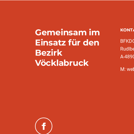
Gemeinsam im
KONT
Einsatz für den
BFKDO
Rudlb
Bezirk
A-489
Vöcklabruck
M: we
(neues Fenster)