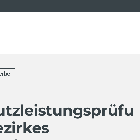
erbe
tzleistungsprüfu
zirkes