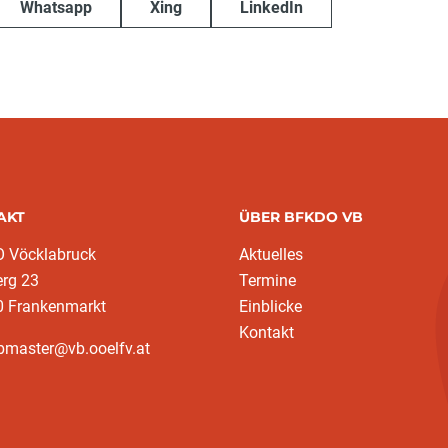
Whatsapp
Xing
LinkedIn
AKT
ÜBER BFKDO VB
 Vöcklabruck
Aktuelles
erg 23
Termine
0 Frankenmarkt
Einblicke
Kontakt
bmaster@vb.ooelfv.at