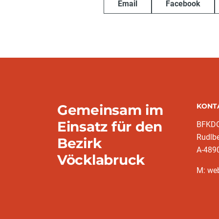
Email
Facebook
Gemeinsam im
KONT
Einsatz für den
BFKDO
Rudlb
Bezirk
A-489
Vöcklabruck
M: we