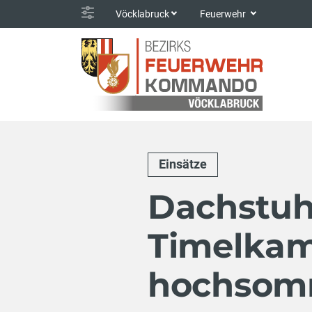
Vöcklabruck
Feuerwehr
Einsätze
Dachstuh
Timelkam
hochsom