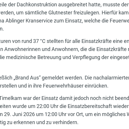
Teile der Dachkonstruktion ausgebreitet hatte, musste d
erden, um sämtliche Glutnester freizulegen. Hierfür ka
ma Ablinger Kranservice zum Einsatz, welche die Feuerw
n.
en von rund 37 °C stellten für alle Einsatzkräfte eine 
 den Anwohnerinnen und Anwohnern, die die Einsatzkräfte
die medizinische Betreuung und Verpflegung der einges
eßlich „Brand Aus“ gemeldet werden. Die nachalarmiert
rstellen und in ihre Feuerwehrhäuser einrücken.
r Timelkam war der Einsatz damit jedoch noch nicht been
ten wurde um 22:00 Uhr die Einsatzbereitschaft wieder
m 29. Juni 2026 um 12:00 Uhr vor Ort, um ein mögliche
itig zu erkennen und zu verhindern.