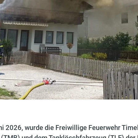
ni 2026, wurde die Freiwillige Feuerwehr Ti
(TMB) und dem Tanklöschfahrzeug (TLF) der F