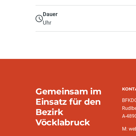
Dauer
Uhr
Gemeinsam im
KONT
Einsatz für den
BFKDO
Rudlb
Bezirk
A-489
Vöcklabruck
M: we