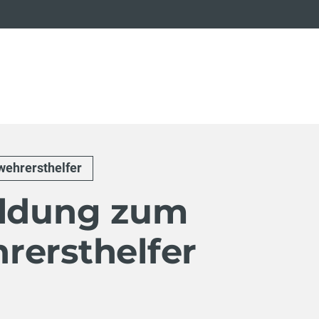
wehrersthelfer
ildung zum
rersthelfer