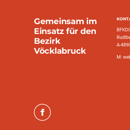
Gemeinsam im
KONT
Einsatz für den
BFKDO
Rudlb
Bezirk
A-489
Vöcklabruck
M: we
(neues Fenster)